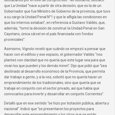
destacarlos por el nivel de compromiso”. No obstante, destacó
que La Unidad “nace a partir de otra decisión, que es la de un
Gobernador que fue Ministro de Gobierno de la provincia, que tuvo
a su cargo la Unidad Penal N°1 y que le afligía las condiciones en
que los internos estaban”, en referencia a Gustavo Valdés, que,
además, “tomó la decisión de construir la Unidad Penal en San
Cayetano, única cárcel en el país financiada con fondos
provinciales”.
Asimismo, Vignolo reveló que cuándo se empezó a pensar que
hacer con el edificio y ese espacio, el gobernador Valdés “nos
planteó con claridad que no quería que este lugar sea para que
vivan los que pueden y los demás miren”. Dijo que pidió que “sea
destinado al desarrollo económico de la Provincia, que permita
dar trabajo a gente, y a la vez, solicitó que no quería hacer un
emprendimiento de los tradicionales, sino que quería que se
trabaje en conjunto con el sector privado, así que había que
convocarlos para invertir y desarrollar en conjunto Corrientes”.
Detalló que en ese sentido “se hizo por licitación pública, abierta y
nacional”. Indicó que “se presentaron los proyectos para
desarrollar este emprendimiento y los otros que se están