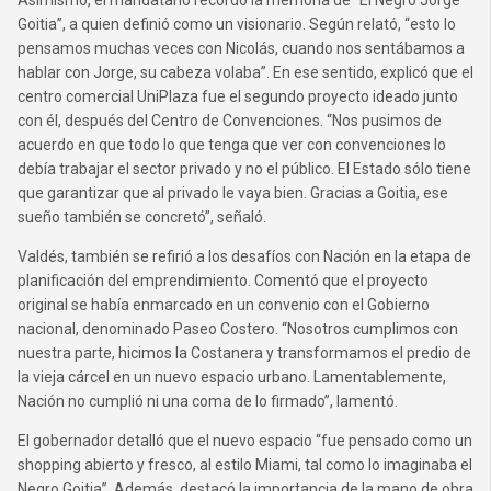
Asimismo, el mandatario recordó la memoria de “El Negro Jorge
Goitia”, a quien definió como un visionario. Según relató, “esto lo
pensamos muchas veces con Nicolás, cuando nos sentábamos a
hablar con Jorge, su cabeza volaba”. En ese sentido, explicó que el
centro comercial UniPlaza fue el segundo proyecto ideado junto
con él, después del Centro de Convenciones. “Nos pusimos de
acuerdo en que todo lo que tenga que ver con convenciones lo
debía trabajar el sector privado y no el público. El Estado sólo tiene
que garantizar que al privado le vaya bien. Gracias a Goitia, ese
sueño también se concretó”, señaló.
Valdés, también se refirió a los desafíos con Nación en la etapa de
planificación del emprendimiento. Comentó que el proyecto
original se había enmarcado en un convenio con el Gobierno
nacional, denominado Paseo Costero. “Nosotros cumplimos con
nuestra parte, hicimos la Costanera y transformamos el predio de
la vieja cárcel en un nuevo espacio urbano. Lamentablemente,
Nación no cumplió ni una coma de lo firmado”, lamentó.
El gobernador detalló que el nuevo espacio “fue pensado como un
shopping abierto y fresco, al estilo Miami, tal como lo imaginaba el
Negro Goitia”. Además, destacó la importancia de la mano de obra