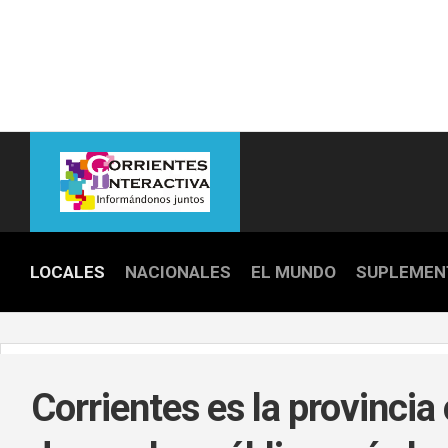
Skip
to
content
LOCALES
NACIONALES
EL MUNDO
SUPLEMEN
POLICIALE
POLÍTICA
Corrientes es la provincia 
DEPORTES