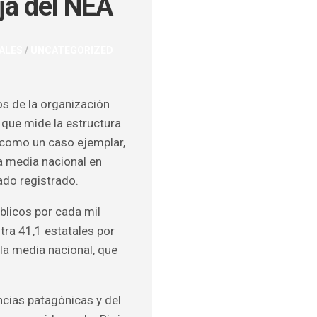
ja del NEA
ALES
/
UNCATEGORIZED
ULOS
O
os de la organización
 que mide la estructura
e como un caso ejemplar,
a media nacional en
do registrado.
blicos por cada mil
tra 41,1 estatales por
la media nacional, que
ncias patagónicas y del