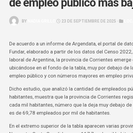
de empleo público más ba
GALERÍA
ARTE
BY
NADIA GRILLO
23 DE SEPTIEMBRE DE 2025 ·
LOC
&
ESPECTÁC
HOROSCOP
De acuerdo a un informe de Argendata, el portal de dat
Fundar, elaborado a partir de los datos del Censo 2022,
SALUD
&
laboral de Argentina, la provincia de Corrientes emerg
BELLEZA
ubicándose en el fondo de la tabla, muy por debajo de l
empleo público y con números mayores en empleo priva
Dicho estudio, que analizó la cantidad de empleados pú
habitantes, muestra que la provincia de Corrientes regis
cada mil habitantes, número que la deja muy debajo de 
es de 69,78 empleados por mil de habitantes.
En el extremo superior de la tabla aparecen varias provi