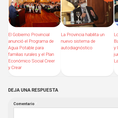
El Gobierno Provincial
La Provincia habilita un
Lo
anunció el Programa de
nuevo sistema de
Bá
Agua Potable para
autodiagnóstico
y 
familias rurales y el Plan
ju
Económico Social Creer
La
y Crear
DEJA UNA RESPUESTA
Comentario
*