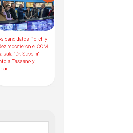
s candidatos Polich y
ez recorrieron el COM
la sala “Dr. Sussini”
nto a Tassano y
nari