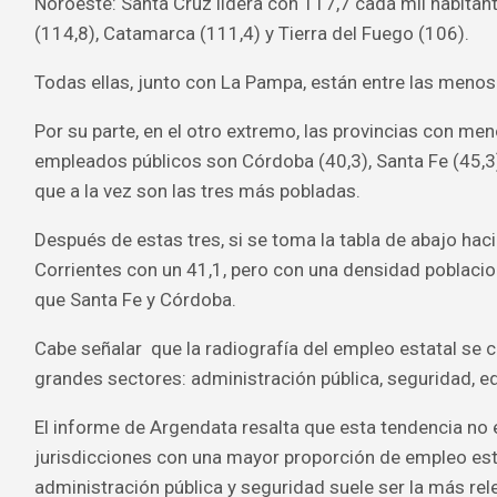
Noroeste: Santa Cruz lidera con 117,7 cada mil habitant
(114,8), Catamarca (111,4) y Tierra del Fuego (106).
Todas ellas, junto con La Pampa, están entre las menos
Por su parte, en el otro extremo, las provincias con me
empleados públicos son Córdoba (40,3), Santa Fe (45,3)
que a la vez son las tres más pobladas.
Después de estas tres, si se toma la tabla de abajo haci
Corrientes con un 41,1, pero con una densidad poblaci
que Santa Fe y Córdoba.
Cabe señalar que la radiografía del empleo estatal se
grandes sectores: administración pública, seguridad, e
El informe de Argendata resalta que esta tendencia no 
jurisdicciones con una mayor proporción de empleo esta
administración pública y seguridad suele ser la más rel