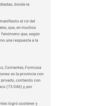
obladas, donde la
anifiesto el rol del
les, que, en muchos
Un fenómeno que, según
sino una respuesta a la
aco, Corrientes, Formosa
iones es la provincia con
r privado, contando con
co (73.046) y, por
entes logró sostener y