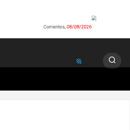
Corrientes,
08/08/2026
NEXT STORY
Valdés inauguró el «UniPlaza Shopping»
en Corrientes reivindicando la