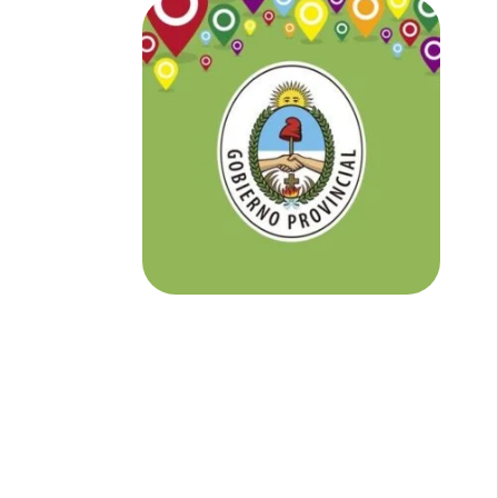
NOTICIAS DE CORRIENTES:
En
Corrientes somos tu Diario Online
con todo el contenido independiente que
buscás.