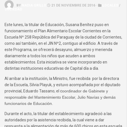
BY
NADIA GRILLO
21 DE NOVIEMBRE DE 2016 ·
LOCALES
/
SOCIEDAD
Este lunes, la titular de Educación, Susana Benítez puso en
funcionamiento el
Plan
Alimentario Escolar
Corrientes
en la
Escuela Nº 258
República del Paraguay
de la ciudad de Corrientes,
como así también, en el JIN Nº2, contiguo al edificio. A través de
este Programa, se ofrecerá desayuno, almuerzo y merienda
diariamente a todos los niños que acuden a ambos
establecimientos. Esta iniciativa se viene incorporando en
distintas instituciones educativas de Capital día a día.
Al arribar a la institución, la Ministro, fue recibida por la directora
de la Escuela, Silvia Playuk, y estuvo acompañada por el diputado
provincial, Eduardo Tassano; el c
oordinador de Gabinete y
responsable del Mantenimiento Escolar, Julio Navías y demás
funcionarios de Educación.
Durante el acto, la titular del establecimiento agradeció a las
autoridades por la asistencia recibida, la cual viene a dar
respuesta a la alimentación de más de 600 chicos en esta escuela