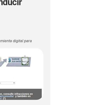
nducir
ULOS
O
amienta d
igital para