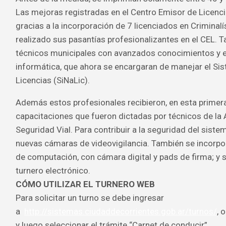
Las mejoras registradas en el Centro Emisor de Licenci
gracias a la incorporación de 7 licenciados en Criminalí
realizado sus pasantías profesionalizantes en el CEL.
técnicos municipales con avanzados conocimientos y e
informática, que ahora se encargaran de manejar el Si
Licencias (SiNaLic).
Además estos profesionales recibieron, en esta primer
capacitaciones que fueron dictadas por técnicos de la
Seguridad Vial. Para contribuir a la seguridad del sistem
nuevas cámaras de videovigilancia. También se incorp
de computación, con cámara digital y pads de firma; y 
turnero electrónico.
CÓMO UTILIZAR EL TURNERO WEB
Para solicitar un turno se debe ingresar
a
http://sistemas.ciudaddecorrientes.gob.ar/turnos/
, 
y luego seleccionar el trámite “Carnet de conducir”.