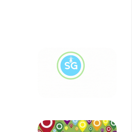
Sitios Web, Redes Sociales
sgsoportesonline.net