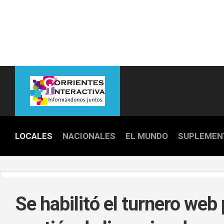
Skip
to
content
LOCALES
NACIONALES
EL MUNDO
SUPLEMEN
POLICIALE
POLÍTICA
Se habilitó el turnero web 
DEPORTES