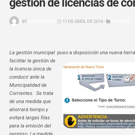
gestión de licencias de co
GALERÍA
ARTE
BY
NADIA GRILLO
11 DE ABRIL DE 2016 ·
LOCALES
&
ESPECTÁC
HOROSCOP
La gestión municipal puso a disposición una nueva
herr
SALUD
&
facilitar la gestión de
BELLEZA
la licencia única de
conducir ante la
Municipalidad de
Corrientes. Se trata
de una medida que
ahorrará tiempo y
evitará largas filas
para la emisión del
permiso. La medida