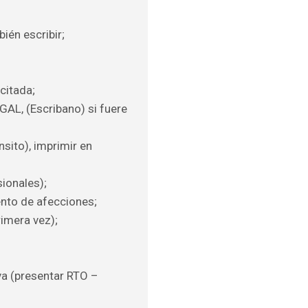
ién escribir;
citada;
, (Escribano) si fuere
sito), imprimir en
ionales);
ento de afecciones;
rimera vez);
va (presentar RTO –