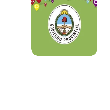
NOTICIAS DE CORRIENTES:
En
Corrientes somos tu Diario Online
con todo el contenido independiente que
buscás.