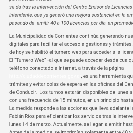
se da tras la intervención del Centro Emisor de Licencias
Intendente, que ya generó una mejora sustancial en la em
pasando de emitir 40 a 100 licencias por día, en promedi
La Municipalidad de Corrientes continúa generando nu
digitales para facilitar el acceso a gestiones y trámites.
de hoy se habilitó el turnero web para acceder a la licen
El “Turnero Web” -al que se puede acceder desde cual
teléfono conectado a Internet, a través de la página
http://ciudaddecorrientes.gov.ar
, es una herramienta qu
trámites y evitar colas de espera en las oficinas del Ce
de Conducir. Los turnos estarán disponibles de lunes a 
con una frecuencia de 15 minutos, en un principio hasta
La medida responde a las acciones que lleva adelante l
Fabián Ríos para eficientizar los servicios tras la inter
lunes 14 de marzo. Actualmente, se llegan a emitir hast
Antes de la medida, se imprimían solamente entre 40 y 