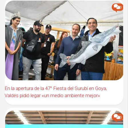
0
En la apertura de la 47° Fiesta del Surubí en Goya,
Valdés pidió legar «un medio ambiente mejor»
0