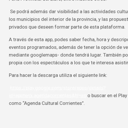
Se podrá además dar visibilidad a las actividades cult
los municipios del interior de la provincia, y las propue
privados que deseen formar parte de esta plataforma.
A través de esta app, podes saber fecha, hora y descrip
eventos programados, además de tener la opción de ver
mediante googlemaps- donde tendrá lugar. También p
propia con los espectáculos a los que te interesa asistir
Para hacer la descarga utiliza el siguiente link:
https://play.google.com/store/apps/details?
id=appterix.agendacorrientes&hl=es
o buscar en el Play 
como “Agenda Cultural Corrientes”.