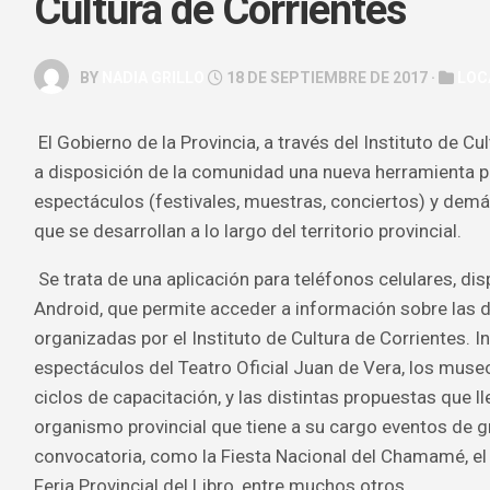
Cultura de Corrientes
GALERÍA
ARTE
BY
NADIA GRILLO
18 DE SEPTIEMBRE DE 2017 ·
LOC
&
ESPECTÁC
El Gobierno de la Provincia, a través del Instituto de Cu
HOROSCOP
a disposición de la comunidad una nueva herramienta p
SALUD
espectáculos (festivales, muestras, conciertos) y demá
&
que se desarrollan a lo largo del territorio provincial.
BELLEZA
Se trata de una aplicación para teléfonos celulares, di
Android, que permite acceder a información sobre las d
organizadas por el Instituto de Cultura de Corrientes. I
espectáculos del Teatro Oficial Juan de Vera, los museo
ciclos de capacitación, y las distintas propuestas que l
organismo provincial que tiene a su cargo eventos de g
convocatoria, como la Fiesta Nacional del Chamamé, el f
Feria Provincial del Libro, entre muchos otros.