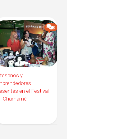
0
rtesanos y
mprendedores
esentes en el Festival
el Chamamé