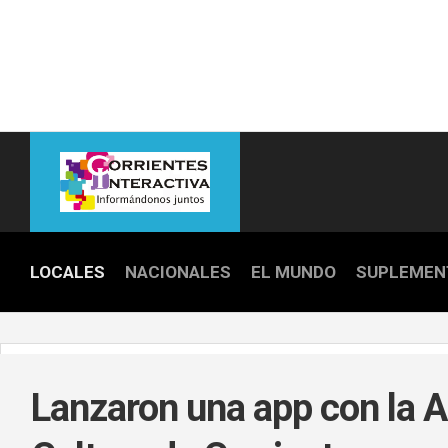
Skip
to
content
LOCALES
NACIONALES
EL MUNDO
SUPLEMEN
POLICIALE
POLÍTICA
Lanzaron una app con la 
DEPORTES