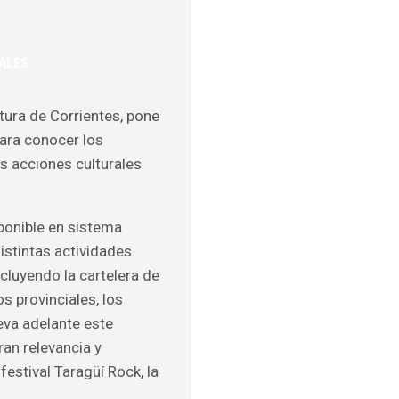
ALES
ULOS
ltura de Corrientes, pone
O
ara conocer los
s acciones culturales
sponible en sistema
istintas actividades
ncluyendo la cartelera de
s provinciales, los
leva adelante este
ran relevancia y
estival Taragüí Rock, la