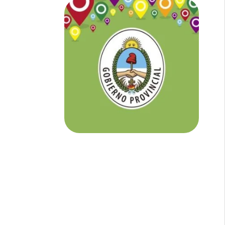
NOTICIAS DE CORRIENTES:
En
Corrientes somos tu Diario Online
con todo el contenido independiente que
buscás.