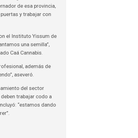
rnador de esa provincia,
puertas y trabajar con
n el Instituto Yissum de
lantamos una semilla”,
stado Caá Cannabis.
profesional, además de
endo”, aseveró.
ñamiento del sector
s deben trabajar codo a
concluyó: “estamos dando
rer”.