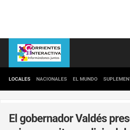
Skip
to
content
LOCALES
NACIONALES
EL MUNDO
SUPLEMEN
POLICIALE
POLÍTICA
El gobernador Valdés pres
DEPORTES