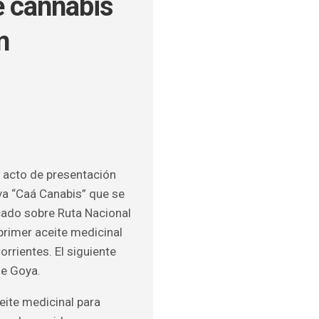
e cannabis
n
ULOS
O
 acto de presentación
va “Caá Canabis” que se
cado sobre Ruta Nacional
 primer aceite medicinal
orrientes. El siguiente
de Goya.
eite medicinal para