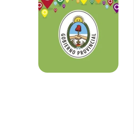
NOTICIAS DE CORRIENTES:
En
Corrientes somos tu Diario Online
con todo el contenido independiente que
buscás.