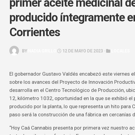
primer aceite medicinal d
GALERÍA
producido íntegramente e
ARTE
&
Corrientes
ESPECTÁC
HOROSCOP
BY
NADIA GRILLO
12 DE MAYO DE 2023 ·
LOCALES
SALUD
&
BELLEZA
El gobernador Gustavo Valdés encabezó este viernes el
sobre los avances del Proyecto de Innovación Producti
desarrolla en el Centro Tecnológico de Producción, ubi
12, kilómetro 1032, oportunidad en la que se exhibió el
producido por la planta, lo que representa un hito para C
paso será la construcción de una fábrica en cercanías 
“Hoy Caá Cannabis presenta por primera vez nuestro ac