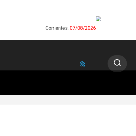
Corrientes,
07/08/2026
NEXT STORY
Distintas muestras de la artista Beatriz
Moreiro en el marco de ArteCo 2023