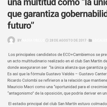
una multitud como “la úni
GALERÍA
que garantiza gobernabili
ARTE
&
futuro”
ESPECTÁC
HOROSCOP
BY
NADIA GRILLO
28 DE AGOSTO DE 2017 ·
LOCALE
SALUD
&
BELLEZA
Los principales candidatos de ECO+Cambiemos se pres
un acto multitudinario realizado en el club San Martín d
donde aseguraron ser “la única alianza que garantiza go
Es así que la fórmula Gustavo Valdés – Gustavo Canter
Ricardo Colombi se refirieron a la relación que mantien
Mauricio Macri como una “oportunidad para el crecimien
“antagonismo” de la oposición, que podría derivar en una 
El estadio principal del club San Martín estuvo colmado