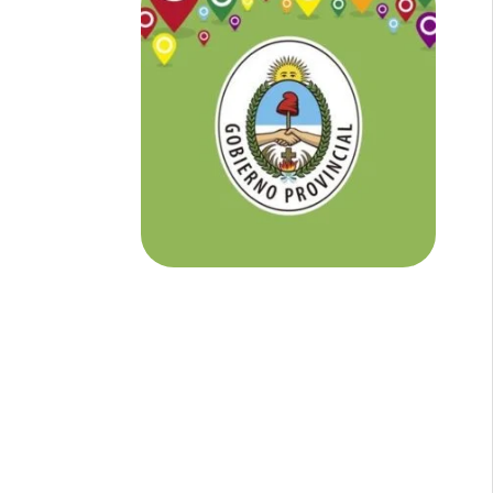
NOTICIAS DE CORRIENTES:
En
Corrientes somos tu Diario Online
con todo el contenido independiente que
buscás.