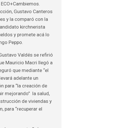
 de ECO+Cambiemos.
ección, Gustavo Canteros
ntes y la comparó con la
andidato kirchnerista
ueldos y promete acá lo
ingo Peppo.
Gustavo Valdés se refirió
que Mauricio Macri llegó a
aseguró que mediante “el
llevará adelante un
ón para “la creación de
ir mejorando” la salud,
nstrucción de viviendas y
, para “recuperar el