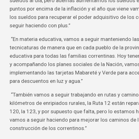
sueldos al día, pero además aumentamos los sueldos el
puntos por encima de la inflación y el año que viene v
los sueldos para recuperar el poder adquisitivo de los 
seguir haciendo con plus.”
“En materia educativa, vamos a seguir manteniendo las 
tecnicaturas de manera que en cada pueblo de la provin
educativa para todas las familias correntinas. Hoy ten
y acompañando los planes sociales de la Nación, vamos
implementando las tarjetas Mabareté y Verde para ac
para descuentos en luz y agua.”
“También vamos a seguir trabajando en rutas y camin
kilómetros de enripiados rurales, la Ruta 12 están repara
120, la 123, y por supuesto que falta, pero lo estamos 
vamos a seguir haciendo para mejorar los caminos de l
construcción de los correntinos.”