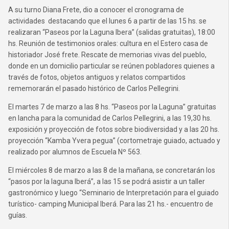
A su turno Diana Frete, dio a conocer el cronograma de
actividades destacando que el lunes 6 a partir de las 15 hs. se
realizaran “Paseos por la Laguna Ibera” (salidas gratuitas), 18:00
hs. Reunión de testimonios orales: cultura en el Estero casa de
historiador José frete. Rescate de memorias vivas del pueblo,
donde en un domicilio particular se reúnen pobladores quienes a
través de fotos, objetos antiguos y relatos compartidos
rememorarán el pasado histórico de Carlos Pellegrini.
El martes 7 de marzo a las 8 hs. “Paseos por la Laguna” gratuitas
en lancha para la comunidad de Carlos Pellegrini, a las 19,30 hs.
exposición y proyección de fotos sobre biodiversidad y a las 20 hs.
proyección “Kamba Yvera pegua” (cortometraje guiado, actuado y
realizado por alumnos de Escuela Nº 563.
El miércoles 8 de marzo a las 8 de la mañana, se concretarán los
“pasos por la laguna Iberá”, a las 15 se podrá asistir a un taller
gastronómico y luego “Seminario de Interpretación para el guiado
turístico- camping Municipal Iberá. Para las 21 hs.- encuentro de
guías.