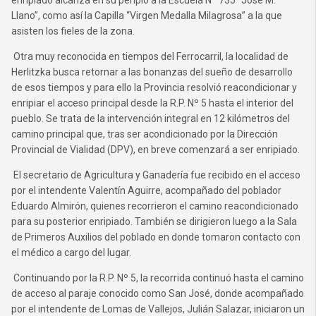
enripiado alcanza en su periplo a la Escuela Nº 735 “José M.
Llano”, como así la Capilla “Virgen Medalla Milagrosa” a la que
asisten los fieles de la zona.
Otra muy reconocida en tiempos del Ferrocarril, la localidad de
Herlitzka busca retornar a las bonanzas del sueño de desarrollo
de esos tiempos y para ello la Provincia resolvió reacondicionar y
enripiar el acceso principal desde la R.P. Nº 5 hasta el interior del
pueblo. Se trata de la intervención integral en 12 kilómetros del
camino principal que, tras ser acondicionado por la Dirección
Provincial de Vialidad (DPV), en breve comenzará a ser enripiado.
El secretario de Agricultura y Ganadería fue recibido en el acceso
por el intendente Valentín Aguirre, acompañado del poblador
Eduardo Almirón, quienes recorrieron el camino reacondicionado
para su posterior enripiado. También se dirigieron luego a la Sala
de Primeros Auxilios del poblado en donde tomaron contacto con
el médico a cargo del lugar.
Continuando por la R.P. Nº 5, la recorrida continuó hasta el camino
de acceso al paraje conocido como San José, donde acompañado
por el intendente de Lomas de Vallejos, Julián Salazar, iniciaron un