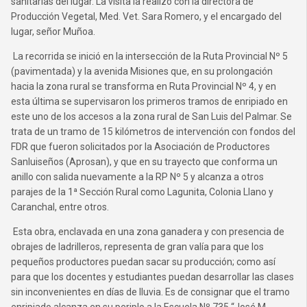
sanitarias del lugar. La visita la realizó con la directora de
Producción Vegetal, Med. Vet. Sara Romero, y el encargado del
lugar, señor Muñoa.
La recorrida se inició en la intersección de la Ruta Provincial Nº 5
(pavimentada) y la avenida Misiones que, en su prolongación
hacia la zona rural se transforma en Ruta Provincial Nº 4, y en
esta última se supervisaron los primeros tramos de enripiado en
este uno de los accesos a la zona rural de San Luis del Palmar. Se
trata de un tramo de 15 kilómetros de intervención con fondos del
FDR que fueron solicitados por la Asociación de Productores
Sanluiseños (Aprosan), y que en su trayecto que conforma un
anillo con salida nuevamente a la RP Nº 5 y alcanza a otros
parajes de la 1ª Sección Rural como Lagunita, Colonia Llano y
Caranchal, entre otros.
Esta obra, enclavada en una zona ganadera y con presencia de
obrajes de ladrilleros, representa de gran valía para que los
pequeños productores puedan sacar su producción; como así
para que los docentes y estudiantes puedan desarrollar las clases
sin inconvenientes en días de lluvia. Es de consignar que el tramo