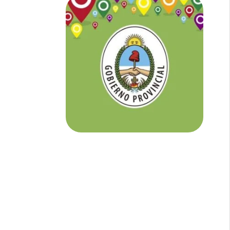
NOTICIAS DE CORRIENTES:
En
Corrientes somos tu Diario Online
con todo el contenido independiente que
buscás.