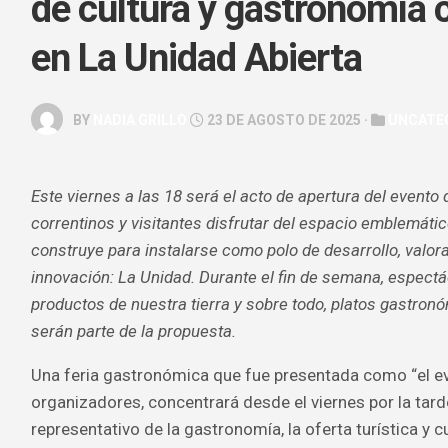
de cultura y gastronomía 
GALERÍA
en La Unidad Abierta
ARTE
&
ESPECTÁC
BY
NADIA GRILLO
23 DE AGOSTO DE 2025 ·
UNCATE
HOROSCOP
SALUD
Este viernes a las 18 será el acto de apertura del evento
&
BELLEZA
correntinos y visitantes disfrutar del espacio emblemátic
construye para instalarse como polo de desarrollo, valora
innovación: La Unidad. Durante el fin de semana, espectá
productos de nuestra tierra y sobre todo, platos gastron
serán parte de la propuesta.
Una feria gastronómica que fue presentada como “el ev
organizadores, concentrará desde el viernes por la tard
representativo de la gastronomía, la oferta turística y cul