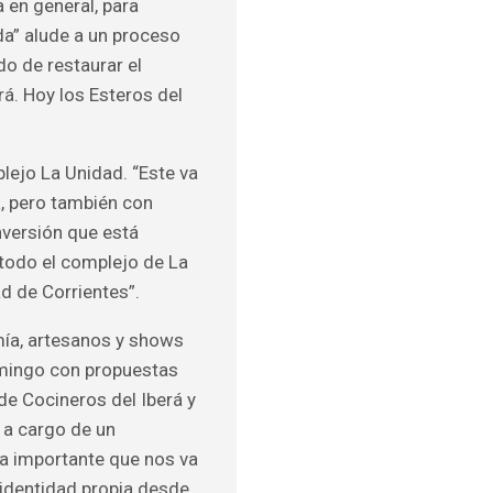
a en general, para
ida” alude a un proceso
do de restaurar el
rá. Hoy los Esteros del
plejo La Unidad. “Este va
, pero también con
nversión que está
“todo el complejo de La
d de Corrientes”.
omía, artesanos y shows
omingo con propuestas
 de Cocineros del Iberá y
” a cargo de un
da importante que nos va
identidad propia desde