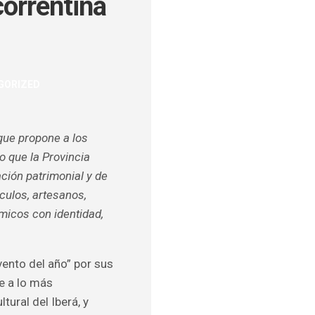
correntina
ULOS
GORIZED
O
 que propone a los
o que la Provincia
ción patrimonial y de
culos, artesanos,
ómicos con identidad,
ento del año” por sus
e a lo más
tural del Iberá, y