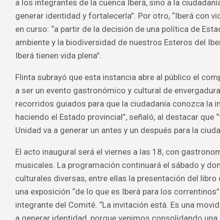
a los integrantes de la cuenca Iberá, sino a la ciudadaní
generar identidad y fortalecerla”. Por otro, “Iberá con v
en curso: “a partir de la decisión de una política de Esta
ambiente y la biodiversidad de nuestros Esteros del Ibe
Iberá tienen vida plena”.
Flinta subrayó que esta instancia abre al público el com
a ser un evento gastronómico y cultural de envergadura
recorridos guiados para que la ciudadanía conozca la i
haciendo el Estado provincial”, señaló, al destacar que 
Unidad va a generar un antes y un después para la ciuda
El acto inaugural será el viernes a las 18, con gastron
musicales. La programación continuará el sábado y d
culturales diversas, entre ellas la presentación del libro
una exposición “de lo que es Iberá para los correntinos
integrante del Comité. “La invitación está. Es una movi
a generar identidad, porque venimos consolidando una 