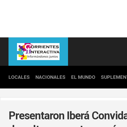
Skip
to
content
LOCALES
NACIONALES
EL MUNDO
SUPLEMEN
POLICIALE
POLÍTICA
Presentaron Iberá Convida,
DEPORTES