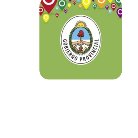
NOTICIAS DE CORRIENTES:
En
Corrientes somos tu Diario Online
con todo el contenido independiente que
buscás.