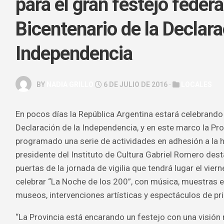
para el gran festejo federa
GALERÍA
Bicentenario de la Declara
ARTE
&
Independencia
ESPECTÁC
HOROSCOP
BY
NADIA GRILLO
6 DE JULIO DE 2016 ·
LOCALES
SALUD
&
BELLEZA
En pocos días la República Argentina estará celebrando 
Declaración de la Independencia, y en este marco la Pro
programado una serie de actividades en adhesión a la hi
presidente del Instituto de Cultura Gabriel Romero des
puertas de la jornada de vigilia que tendrá lugar el viern
celebrar “La Noche de los 200”, con música, muestras e
museos, intervenciones artísticas y espectáculos de pri
“La Provincia está encarando un festejo con una visión