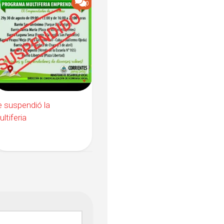
0
 suspendió la
ltiferia