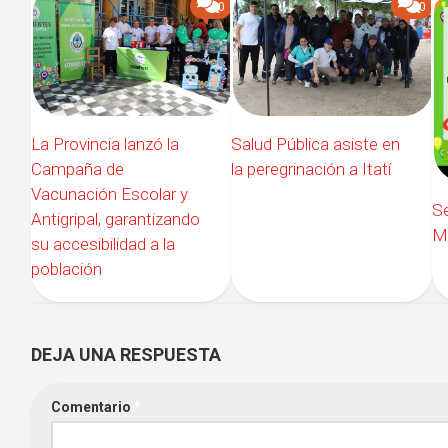
0
0
La Provincia lanzó la
Salud Pública asiste en
Campaña de
la peregrinación a Itatí
Vacunación Escolar y
Se
Antigripal, garantizando
Mu
su accesibilidad a la
población
DEJA UNA RESPUESTA
Comentario
*