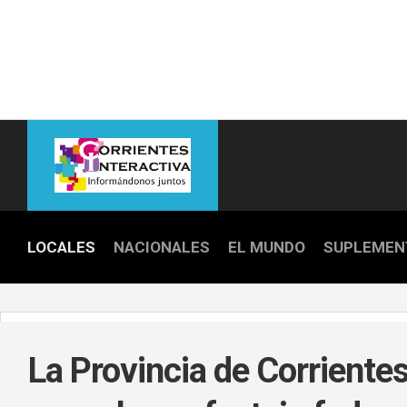
Skip
to
content
LOCALES
NACIONALES
EL MUNDO
SUPLEMEN
POLICIALE
POLÍTICA
La Provincia de Corriente
DEPORTES