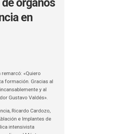
 de órganos
ncia en
ULOS
O
en remarcó: «Quiero
ta formación. Gracias al
 incansablemente y al
ador Gustavo Valdés».
vincia, Ricardo Cardozo,
Ablación e Implantes de
ica intensivista