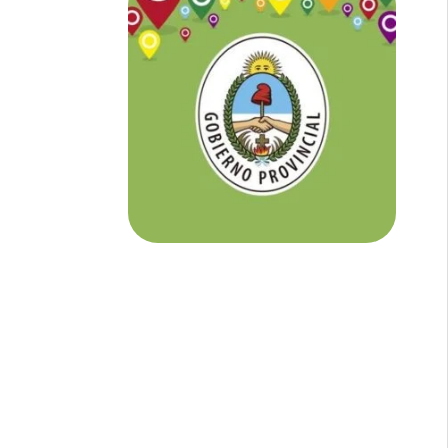
NOTICIAS DE CORRIENTES:
En
Corrientes somos tu Diario Online
con todo el contenido independiente que
buscás.