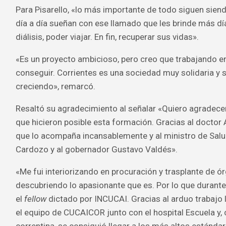
Para Pisarello, «lo más importante de todo siguen sien
día a día sueñan con ese llamado que les brinde más día
diálisis, poder viajar. En fin, recuperar sus vidas».
«Es un proyecto ambicioso, pero creo que trabajando e
conseguir. Corrientes es una sociedad muy solidaria y 
creciendo», remarcó.
Resaltó su agradecimiento al señalar «Quiero agradece
que hicieron posible esta formación. Gracias al doctor 
que lo acompaña incansablemente y al ministro de Salu
Cardozo y al gobernador Gustavo Valdés».
«Me fui interiorizando en procuración y trasplante de ó
descubriendo lo apasionante que es. Por lo que durante
el
fellow
dictado por INCUCAI. Gracias al arduo trabajo 
el equipo de CUCAICOR junto con el hospital Escuela y,
correntina, se consiguió llegar a los más altos estándare