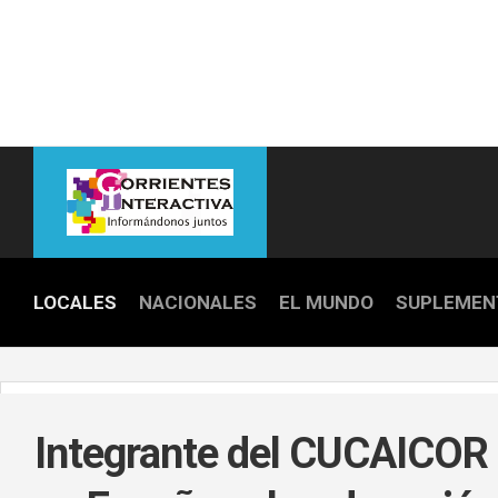
Skip
to
content
LOCALES
NACIONALES
EL MUNDO
SUPLEMEN
POLICIALE
POLÍTICA
Integrante del CUCAICOR 
DEPORTES