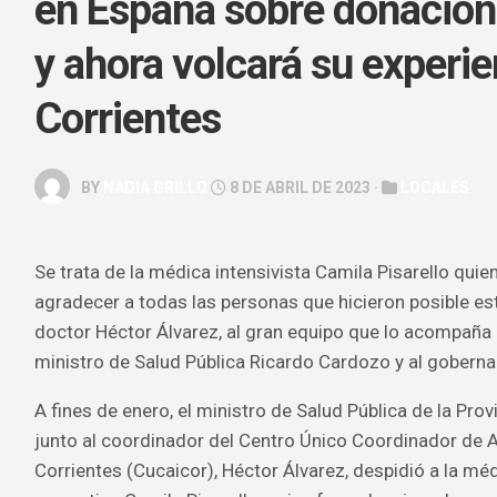
en España sobre donación
GALERÍA
y ahora volcará su experie
ARTE
&
Corrientes
ESPECTÁC
HOROSCOP
BY
NADIA GRILLO
8 DE ABRIL DE 2023 ·
LOCALES
SALUD
&
BELLEZA
Se trata de la médica intensivista Camila Pisarello qui
agradecer a todas las personas que hicieron posible es
doctor Héctor Álvarez, al gran equipo que lo acompaña
ministro de Salud Pública Ricardo Cardozo y al gobern
A fines de enero, el ministro de Salud Pública de la Pro
junto al coordinador del Centro Único Coordinador de 
Corrientes (Cucaicor), Héctor Álvarez, despidió a la méd