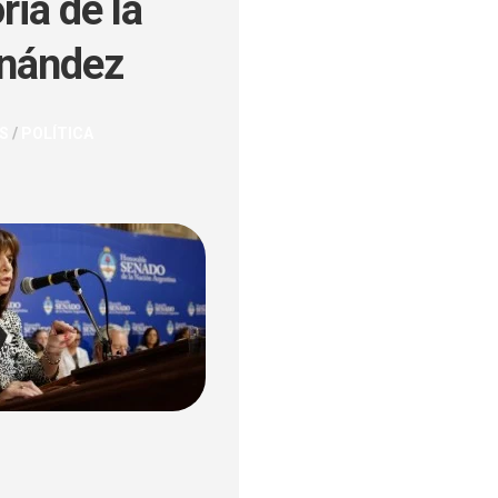
ria de la
rnández
ULOS
S
/
POLÍTICA
O