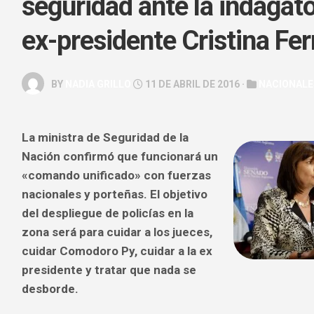
seguridad ante la indagato
GALERÍA
ex-presidente Cristina Fe
ARTE
&
ESPECTÁC
BY
NADIA GRILLO
11 DE ABRIL DE 2016 ·
NACIONALE
HOROSCOP
SALUD
La ministra de Seguridad de la
&
BELLEZA
Nación confirmó que funcionará un
«comando unificado» con fuerzas
nacionales y porteñas. El objetivo
del despliegue de policías en la
zona será para cuidar a los jueces,
cuidar Comodoro Py, cuidar a la ex
presidente y tratar que nada se
desborde.