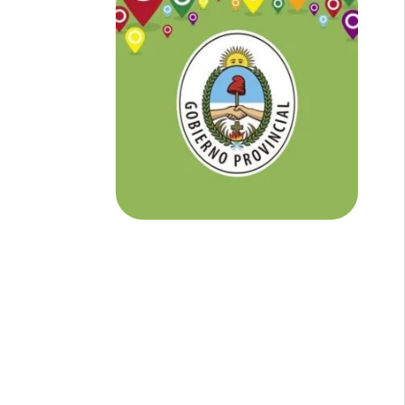
NOTICIAS DE CORRIENTES:
En
Corrientes somos tu Diario Online
con todo el contenido independiente que
buscás.