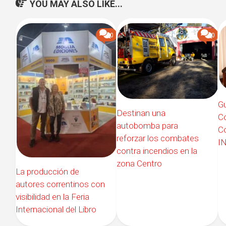
YOU MAY ALSO LIKE...
0
0
Gu
Destinan una
C
autobomba para
Co
reforzar los combates
IN
contra incendios en la
zona Centro
La producción de
autores correntinos con
visibilidad en la Feria
Internacional del Libro