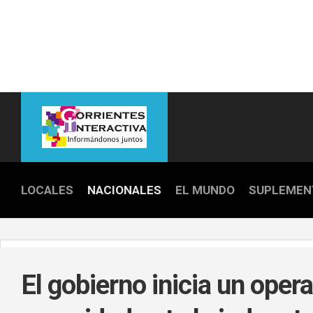
Skip
to
content
LOCALES
NACIONALES
EL MUNDO
SUPLEMEN
POLICIALE
POLÍTICA
El gobierno inicia un opera
DEPORTES