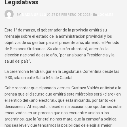
Legislativas
BY
NADIA GRILLO
27 DE FEBRERO DE 2023 ·
LOCALES
Este 1° de marzo, el gobernador de la provincia emitirá su
mensaje sobre el estado de la administración provincial y los
objetivos de su gestión para el presente año, abriendo el Período
de Sesiones Ordinarias. Su alocución abordará, además, la
elección nacional de este año, “por una buena Presidencia y la
salud del país”.
La ceremonia tendrá lugar en la Legislatura Correntina desde las
9.30, sita en calle Salta 545, de Capital.
Cabe recordar que el pasado viernes, Gustavo Valdés anticipó a la
prensa que el discurso que emitirá este miércoles será «claro» en
el sentido del «año electoral», que está iniciando, por tanto «de
decisiones». Al respecto, deseó en la ocasión que «podamos estar
encauzados en un proceso que nos encuentre unidos a los
argentinos, que la ‘grieta’ no nos mate, que la campaña política
nos sea leve y que tengamos la posibilidad de elegir al mejor