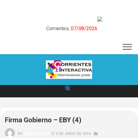
Skip
to
content
Corrientes,
07/08/2026
Firma Gobierno – EBY (4)
BY
NADIA GRILLO
2 DE JUNIO DE 2016 ·