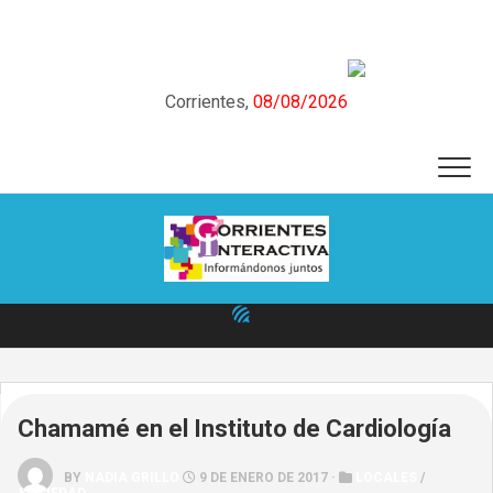
Skip
to
content
Corrientes,
08/08/2026
Chamamé en el Instituto de Cardiología
BY
NADIA GRILLO
9 DE ENERO DE 2017 ·
LOCALES
/