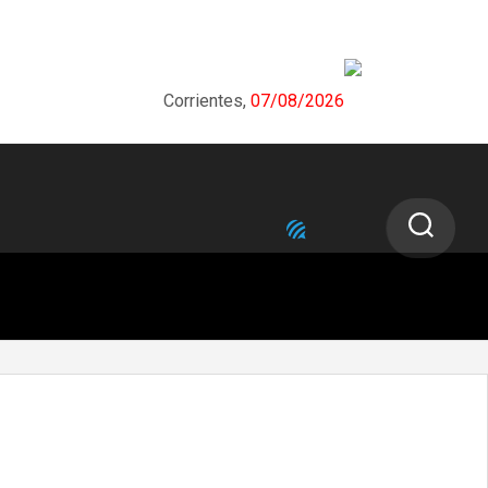
Corrientes,
07/08/2026
NEXT STORY
Inició en todo el país la campaña de
vacunación contra el Virus Sincicial