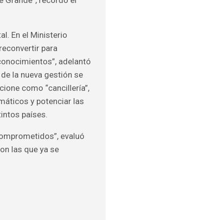
l. En el Ministerio
econvertir para
s conocimientos”, adelantó
s de la nueva gestión se
ione como “cancillería”,
máticos y potenciar las
intos países.
comprometidos”, evaluó
con las que ya se