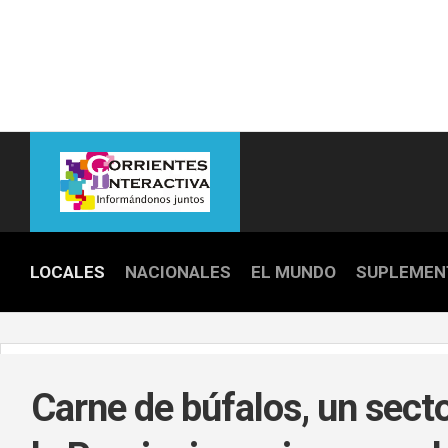
Skip
to
content
LOCALES
NACIONALES
EL MUNDO
SUPLEMEN
POLICIALE
POLÍTICA
Carne de búfalos, un secto
DEPORTES