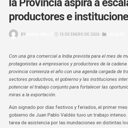
la Provincia aspira a escal
GALERÍA
productores e institucion
ARTE
&
ESPECTÁC
BY
NADIA GRILLO
13 DE ENERO DE 2026 ·
LOCALES
HOROSCOP
SALUD
Con una gira comercial a India prevista para el mes de 
&
BELLEZA
protagonistas a empresarios y productores de la cadena fo
provincia comienza el año con una agenda cargada de tra
sectores productivos, el gobierno y las instituciones int
potenciar el trabajo conjunto para fortalecer las oportun
miras a la exportación.
Aún signado por días festivos y feriados, el primer mes
gobierno de Juan Pablo Valdés tuvo un trabajo intenso. A
tarea de asistencia por las inundaciones en distintas loc