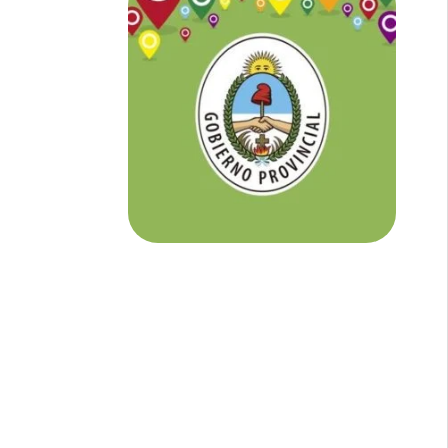
NOTICIAS DE CORRIENTES:
En
Corrientes somos tu Diario Online
con todo el contenido independiente que
buscás.