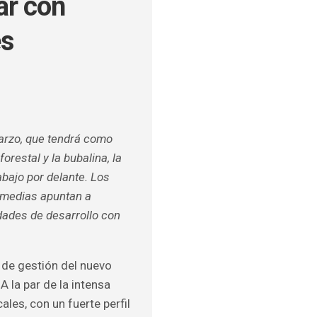
ar con
es
ULOS
O
marzo, que tendrá como
restal y la bubalina, la
bajo por delante. Los
ermedias apuntan a
idades de desarrollo con
 de gestión del nuevo
 la par de la intensa
ales, con un fuerte perfil