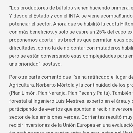
“Los productores de búfalos vienen haciendo primera, 
Y desde el Estado y con el INTA, se viene acompañand
potenciar el sector. Ahora que se habilitó la cuota Hilto
con más beneficios, y solo se cubre un 25% del cupo ex
proponemos acortar las brechas que permitan esas op
dificultades, como la de no contar con mataderos habili
pero se están conversando esas complejidades para e
una prioridad”, sostuvo.
Por otra parte comentó que “se ha ratificado el lugar d
Agricultura, Norberto Mórtola y la continuidad de los p
(Plan Limón, Plan Naranja, Plan Pecan y Palta). También
forestal al Ingeniero Luis Mestres, experto en el área, 
participando de eventos que apuntan a recibir inversores,
sector de las emisiones verdes. Corrientes resultó muy 
recibir inversiones de la Unión Europea en una evaluac
favorables para ese sector entre las provincias del Nort