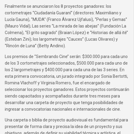
Finalmente se anunciaron los 8 proyectos ganadores: los
cortometrajes ‘’Ciudadanía Guaraní’’ (directores: Maximiliano y
Lucía Gauna), ‘’MUDA’’ (Franco Álvarez Ujfalusi), ‘’Perlas y Gemas’’
(Mauro Vidal); Las series ‘’La mirada de las abejas’’ (Fundación La
Colmena), ‘’El grito sagrado’’ (Braian López) e ‘’Historias de allá ité’’
(Esteban Zini); los largometrajes ‘’Cauces’’ (Lucas Olivares) y
‘’Rincón de Luna’’ (Betty Andino).
Los premios de ‘’Sembrando Cine’’ serán: $300.000 para cada uno
de los 3 cortometrajes seleccionados, $500.000 para cada uno de
los 2 largometrajes y $400.000 para cada una de las 3 series. En
esta primera convocatoria, un jurado integrado por Sonia Bertotti,
Romina Vlachoff y Virginia Romero, fue el encargado de
seleccionar los proyectos ganadores. Estos proyectos continuarán
siendo capacitados y acompañados durante tres meses para
desarrollar una carpeta de proyecto que tenga posibilidades de
ingresar a convocatorias nacionales e internacionales de cine.
Una carpeta o biblia de proyecto audiovisual es fundamental para
presentar de forma clara y precisa la idea de un proyecto y sus
objetivos, además de definir su viabilidad técnica y artística, el