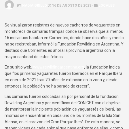
BY
NADIA GRILLO
16 DE AGOSTO DE 2023 ·
LOCALES
Se visualizaron registros de nuevos cachorros de yaguaretés en
monitoreos de cámaras trampas donde se observa que al menos
16 individuos habitan en Corrientes, donde hace dos años y medio
no se registraban, informó la Fundación Rewilding en Argentina. Y
destacó que Corrientes es ahora la provincia argentina con la
mayor cantidad de estos felinos.
En su sitio web,
www.rewildingargentina.org
, la fundación indica
que “los primeros yaguaretés fueron liberados en el Parque Iberá
en enero de 2021 tras 70 años de extinción en la zona y, desde
entonces, la población no ha parado de crecer”.
Las cámaras fueron colocadas allí por personal de la fundación
Rewilding Argentina y por científicos del CONICET con el objetivo
de monitorear la incipiente población de yaguaretés de Iberá, las
mismas se encuentran en cada uno de los montes de la Isla San
Alonso, en el corazón del Gran Parque Iberá. De esta manera, se
graban videos de cada animal que pasa enfrente de ellas, y como