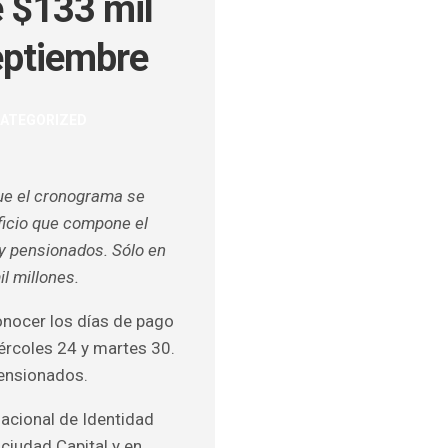
 $133 mil
septiembre
ULOS
ATEGORIZED
O
ue el cronograma se
ficio que compone el
 y pensionados. Sólo en
l millones.
onocer los días de pago
ércoles 24 y martes 30.
pensionados.
acional de Identidad
 ciudad Capital y en