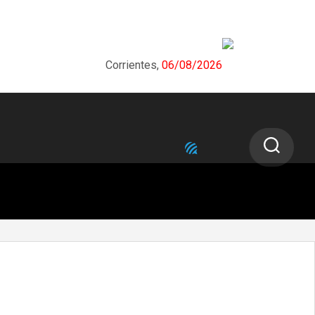
Corrientes,
06/08/2026
NEXT STORY
Corrientes participó en encuentro
interprovincial para prevenir siniestros