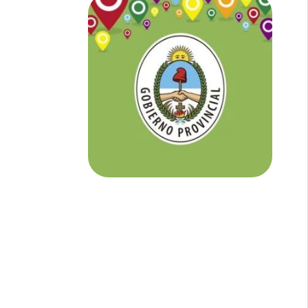
NOTICIAS DE CORRIENTES:
En
Corrientes somos tu Diario Online
con todo el contenido independiente que
buscás.