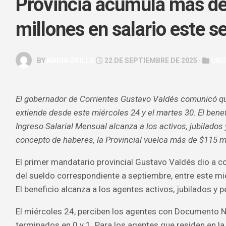
Provincia acumula más de
GALERÍA
millones en salario este 
ARTE
&
ESPECTÁC
BY
NADIA GRILLO
22 DE SEPTIEMBRE DE 2025 ·
UNC
HOROSCOP
SALUD
El gobernador de Corrientes Gustavo Valdés comunicó q
&
BELLEZA
extiende desde este miércoles 24 y el martes 30. El bene
Ingreso Salarial Mensual alcanza a los activos, jubilados
concepto de haberes, la Provincial vuelca más de $115 mi
El primer mandatario provincial Gustavo Valdés dio a c
del sueldo correspondiente a septiembre, entre este mi
El beneficio alcanza a los agentes activos, jubilados y 
El miércoles 24, perciben los agentes con Documento N
terminados en 0 y 1. Para los agentes que residen en la