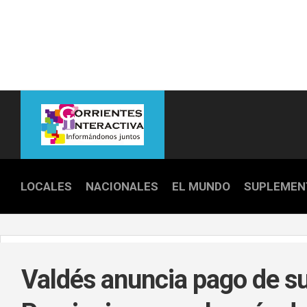
Skip
to
content
LOCALES
NACIONALES
EL MUNDO
SUPLEMEN
POLICIALE
POLÍTICA
Valdés anuncia pago de s
DEPORTES