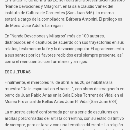
El martes 15 de abril, a las 20, se realizará la presentación del libro
“Ñande Devociones y Milagros”, en la sala Claudio Vañek del
Instituto de Cultura de Corrientes (San Juan 546). La misma
estará a cargo de la compiladora: Bárbara Antonini. El prólogo es
de Mons. José Adolfo Larregain.
En “Ñande Devociones y Milagros” más de 100 autores,
distribuidos en 4 capítulos de acuerdo con sus trayectorias en sus
relatos, testimonian la fe y la devoción popular. El agradecimiento
a sus santos por los favores recibidos está siempre presente, así
como el reencuentro con familiares y amigos.
ESCULTURAS
Finalmente, el miércoles 16 de abril, a las 20, se habilitará la
muestra “De lo espiritual en el barro…”, con obras de imaginería en
barro de Juan Pablo Arias en la Sala Eloísa Torrrent de Vidal en el
Museo Provincial de Bellas Artes Juan R. Vidal (San Juan 634).
La muestra estará conformada por una serie de esculturas en
arcillas policromadas del artista correntino, con su estilo distintivo
de siempre, pero esta vez con una temática diferente. La religión