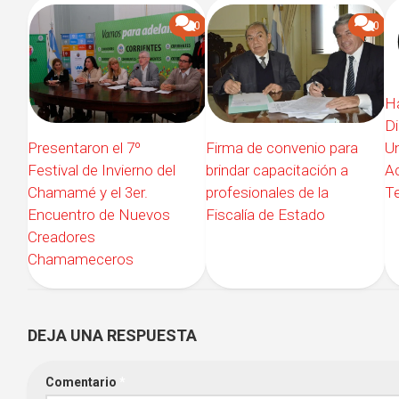
0
0
Ha
D
Un
Presentaron el 7º
Firma de convenio para
A
Festival de Invierno del
brindar capacitación a
Te
Chamamé y el 3er.
profesionales de la
Encuentro de Nuevos
Fiscalía de Estado
Creadores
Chamameceros
DEJA UNA RESPUESTA
Comentario
*