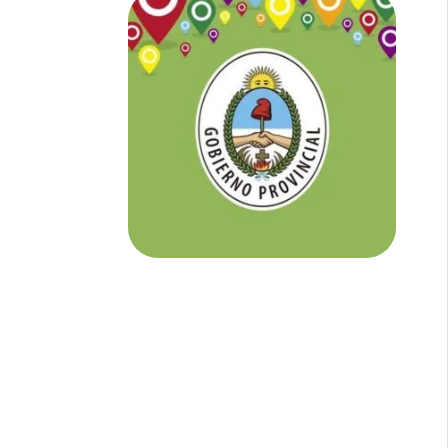
NOTICIAS DE CORRIENTES:
En
Corrientes somos tu Diario Online
con todo el contenido independiente que
buscás.