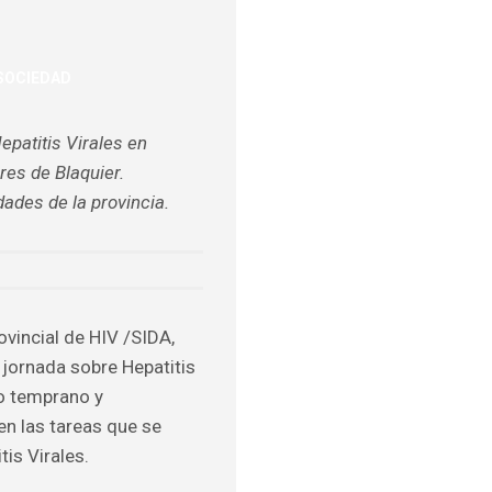
SOCIEDAD
ULOS
epatitis Virales en
O
es de Blaquier.
dades de la provincia.
ovincial de HIV /SIDA,
jornada sobre Hepatitis
co temprano y
en las tareas que se
tis Virales.