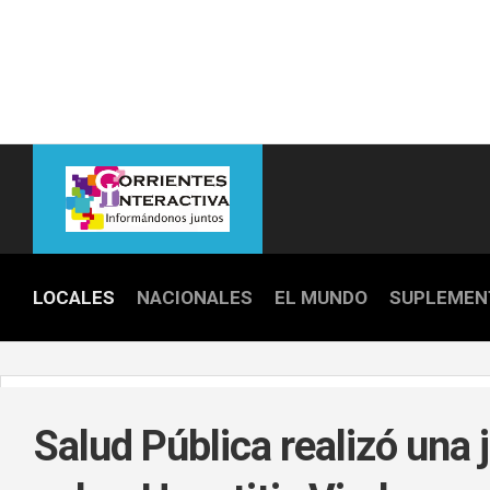
Skip
to
content
LOCALES
NACIONALES
EL MUNDO
SUPLEMEN
POLICIALE
POLÍTICA
Salud Pública realizó una 
DEPORTES