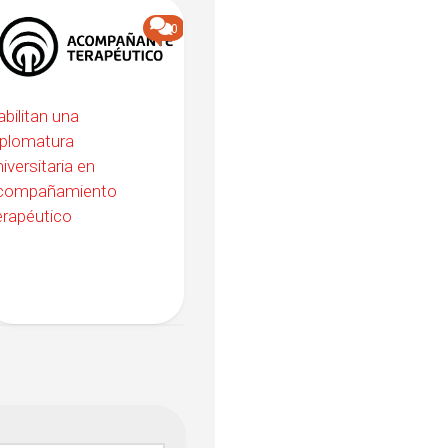
0
bilitan una
iplomatura
iversitaria en
compañamiento
rapéutico