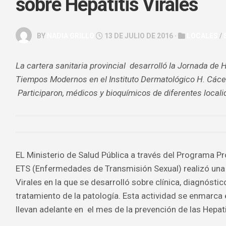
sobre Hepatitis Virales
GALERÍA
ARTE
BY
NADIA GRILLO
13 DE JULIO DE 2016 ·
LOCALES
/
&
ESPECTÁC
La cartera sanitaria provincial desarrolló la Jornada de H
HOROSCOP
Tiempos Modernos en el Instituto Dermatológico H. Cácer
SALUD
Participaron, médicos y bioquímicos de diferentes locali
&
BELLEZA
EL Ministerio de Salud Pública a través del Programa Pr
ETS (Enfermedades de Transmisión Sexual) realizó una 
Virales en la que se desarrolló sobre clínica, diagnósti
tratamiento de la patología. Esta actividad se enmarca 
llevan adelante en el mes de la prevención de las Hepati