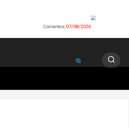
Corrientes,
07/08/2026
NEXT STORY
Técnicos del BID alistan ejecución de
programas de desarrollo económico e