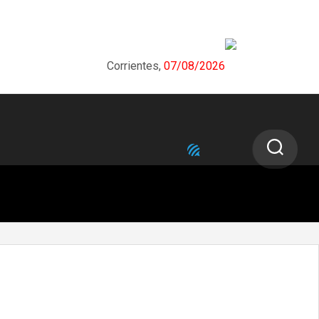
Corrientes,
07/08/2026
NEXT STORY
Salud Pública firmó un Acta Acuerdo
con municipios por Chagas