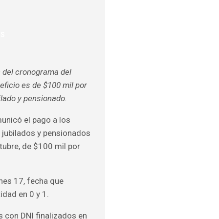
ES
ULOS
O
n del cronograma del
neficio es de $100 mil por
bilado y pensionado.
unicó el pago a los
, jubilados y pensionados
tubre, de $100 mil por
rnes 17, fecha que
dad en 0 y 1.
s con DNI finalizados en