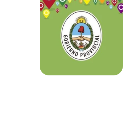
NOTICIAS DE CORRIENTES:
En
Corrientes somos tu Diario Online
con todo el contenido independiente que
buscás.