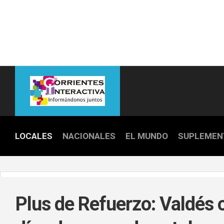
Skip
to
content
LOCALES
NACIONALES
EL MUNDO
SUPLEMEN
POLICIALE
POLÍTICA
Plus de Refuerzo: Valdés
DEPORTES