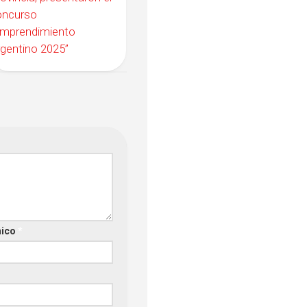
oncurso
Emprendimiento
gentino 2025”
nico
*