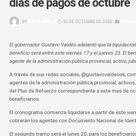
días de pagos de octubre
GALERÍA
ARTE
BY
NADIA GRILLO
15 DE OCTUBRE DE 2025 ·
LOCAL
&
ESPECTÁC
HOROSCOP
El gobernador Gustavo Valdés adelantó que la liquidació
beneficio será entre este viernes 17 y el jueves 23. El be
SALUD
&
agente de la administración pública provincial, activo, ju
BELLEZA
A través de sus redes sociales, @gustavovaldesok, com
agentes de la administración pública provincial, activos
del Plus de Refuerzo correspondiente a este mes de oc
beneficiarios.
El cronograma comienza liquidarse a partir de este vie
cobrarán los agentes con Documento Nacional de Identi
El segundo tramo será el lunes 20, para los beneficiario