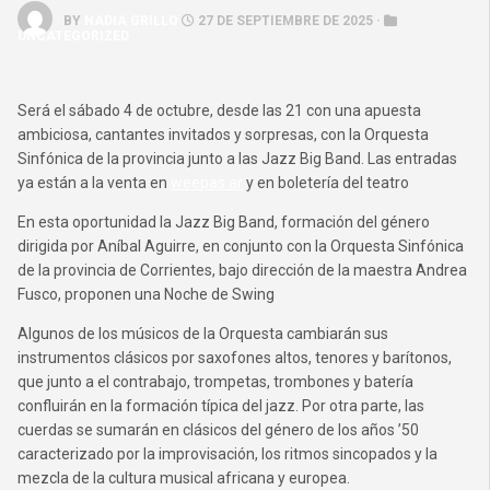
BY
NADIA GRILLO
27 DE SEPTIEMBRE DE 2025 ·
UNCATEGORIZED
Será el sábado 4 de octubre, desde las 21 con una apuesta
ambiciosa, cantantes invitados y sorpresas, con la Orquesta
Sinfónica de la provincia junto a las Jazz Big Band. Las entradas
ya están a la venta en
weepas.ar
y en boletería del teatro
En esta oportunidad la Jazz Big Band, formación del género
dirigida por Aníbal Aguirre, en conjunto con la Orquesta Sinfónica
de la provincia de Corrientes, bajo dirección de la maestra Andrea
Fusco, proponen una Noche de Swing
Algunos de los músicos de la Orquesta cambiarán sus
instrumentos clásicos por saxofones altos, tenores y barítonos,
que junto a el contrabajo, trompetas, trombones y batería
confluirán en la formación típica del jazz. Por otra parte, las
cuerdas se sumarán en clásicos del género de los años ’50
caracterizado por la improvisación, los ritmos sincopados y la
mezcla de la cultura musical africana y europea.