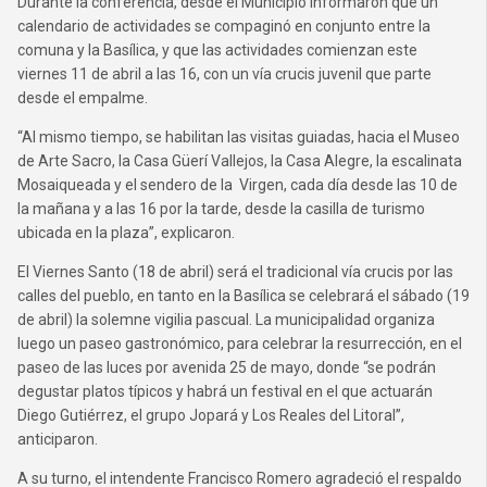
Durante la conferencia, desde el Municipio informaron que un
calendario de actividades se compaginó en conjunto entre la
comuna y la Basílica, y que las actividades comienzan este
viernes 11 de abril a las 16, con un vía crucis juvenil que parte
desde el empalme.
“Al mismo tiempo, se habilitan las visitas guiadas, hacia el Museo
de Arte Sacro, la Casa Güerí Vallejos, la Casa Alegre, la escalinata
Mosaiqueada y el sendero de la Virgen, cada día desde las 10 de
la mañana y a las 16 por la tarde, desde la casilla de turismo
ubicada en la plaza”, explicaron.
El Viernes Santo (18 de abril) será el tradicional vía crucis por las
calles del pueblo, en tanto en la Basílica se celebrará el sábado (19
de abril) la solemne vigilia pascual. La municipalidad organiza
luego un paseo gastronómico, para celebrar la resurrección, en el
paseo de las luces por avenida 25 de mayo, donde “se podrán
degustar platos típicos y habrá un festival en el que actuarán
Diego Gutiérrez, el grupo Jopará y Los Reales del Litoral”,
anticiparon.
A su turno, el intendente Francisco Romero agradeció el respaldo