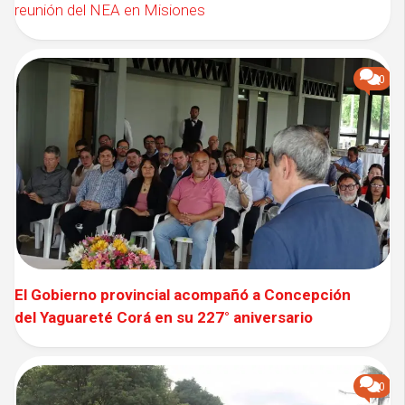
reunión del NEA en Misiones
0
El Gobierno provincial acompañó a Concepción
del Yaguareté Corá en su 227° aniversario
0