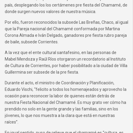
país, desplegando los los certámenes pre fiesta del Chamamé, de
donde surgen nuevos valores de nuestra música.
Por ello, fueron reconocidos la subsede Las Breñas, Chaco, al igual
que la Pareja nacional del Chamamé conformada por Martina
Corona Almada e Iván Delgado, ganadores pre fiesta rubro pareja
de baile, subsede Corrientes.
A la vez que el ente cultural santafesino, en las personas de
Mabel Mendoza y Raúl Ríos otorgaron un recordatorio al Instituto
de Cultura de Corrientes, por haber posibilitado a la ciudad de Villa
Guillermina ser subsede de la pre fiesta.
Durante el acto, el ministro de Coordinación y Planificación,
Eduardo Vischi, “felicito a todos los homenajeados y aprovecho la
ocasión para reconocer la labor de quienes están detrás de
nuestra Fiesta Nacional del Chamamé. Es muy grato ver cómo ha
prendido no solo en la gente grande y las familias, sino en los
jóvenes, lo que nos muestra a la clara que está en nuestras
raíces”.
En igual sentido, puso de relieve que el chamamé es “cultura, es