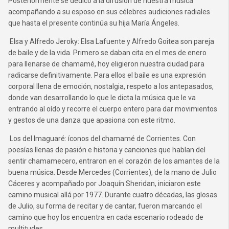
Posteriormente se dedicó a la difusión de nuestra música
acompañando a su esposo en sus célebres audiciones radiales
que hasta el presente continúa su hija María Ángeles.
Elsa y Alfredo Jeroky: Elsa Lafuente y Alfredo Goitea son pareja
de baile y de la vida. Primero se daban cita en el mes de enero
para llenarse de chamamé, hoy eligieron nuestra ciudad para
radicarse definitivamente. Para ellos el baile es una expresión
corporal llena de emoción, nostalgia, respeto a los antepasados,
donde van desarrollando lo que le dicta la música que le va
entrando al oído y recorre el cuerpo entero para dar movimientos
y gestos de una danza que apasiona con este ritmo.
Los del Imaguaré: íconos del chamamé de Corrientes. Con
poesías llenas de pasión e historia y canciones que hablan del
sentir chamamecero, entraron en el corazón de los amantes de la
buena música. Desde Mercedes (Corrientes), de la mano de Julio
Cáceres y acompañado por Joaquín Sheridan, iniciaron este
camino musical allá por 1977. Durante cuatro décadas, las glosas
de Julio, su forma de recitar y de cantar, fueron marcando el
camino que hoy los encuentra en cada escenario rodeado de
multitudes.