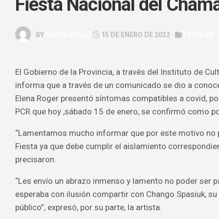
Fiesta Nacional del Cha
GALERÍA
ARTE
BY
NADIA GRILLO
15 DE ENERO DE 2022 ·
LOCALES
&
ESPECTÁC
HOROSCOP
El Gobierno de la Provincia, a través del Instituto de Cul
informa que a través de un comunicado se dio a conocer
SALUD
&
Elena Roger presentó síntomas compatibles a covid, por 
BELLEZA
PCR que hoy ,sábado 15 de enero, se confirmó como po
“Lamentamos mucho informar que por este motivo no po
Fiesta ya que debe cumplir el aislamiento correspondient
precisaron.
“Les envío un abrazo inmenso y lamento no poder ser pa
esperaba con ilusión compartir con Chango Spasiuk, su
público”, expresó, por su parte, la artista.