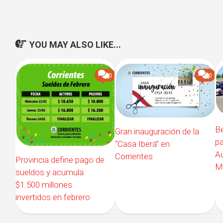
YOU MAY ALSO LIKE...
0
0
Be
Gran inauguración de la
pa
“Casa Iberá” en
Au
Corrientes
Provincia define pago de
M
sueldos y acumula
$1.500 millones
invertidos en febrero