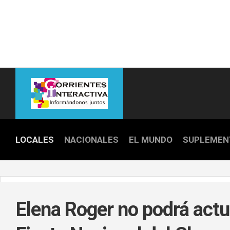
Skip
to
content
LOCALES
NACIONALES
EL MUNDO
SUPLEMEN
POLICIALE
POLÍTICA
Elena Roger no podrá actu
DEPORTES