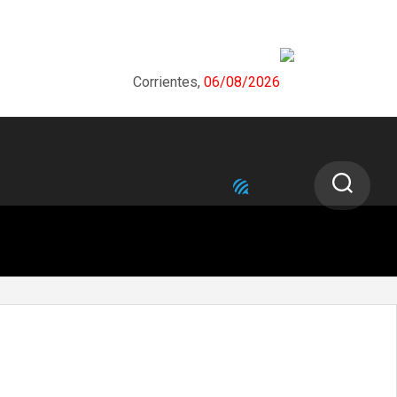
Corrientes,
06/08/2026
NEXT STORY
Valdés: «El Chamamé le dio a nuestra
cultura la dimensión que tiene»