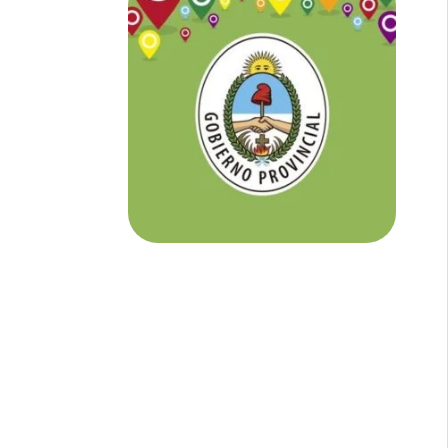
NOTICIAS DE CORRIENTES:
En
Corrientes somos tu Diario Online
con todo el contenido independiente que
buscás.