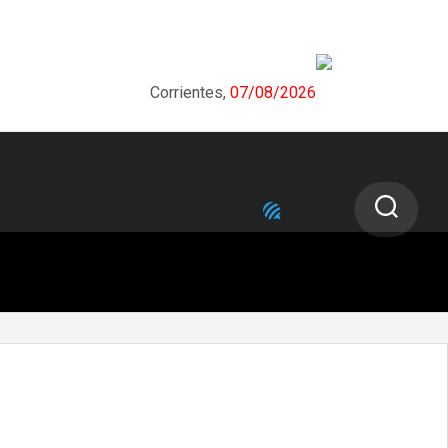
Corrientes,
07/08/2026
NEXT STORY
El COE comunicó un Alerta Naranja
para toda la provincia