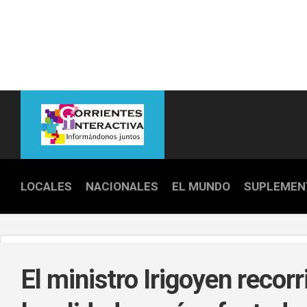
Skip
to
content
LOCALES
NACIONALES
EL MUNDO
SUPLEMEN
POLICIALE
POLÍTICA
El ministro Irigoyen recorr
DEPORTES