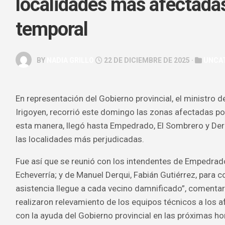
localidades más afectadas
GALERÍA
temporal
ARTE
&
ESPECTÁC
BY
NADIA GRILLO
22 DE DICIEMBRE DE 2025 ·
UNCA
HOROSCOP
SALUD
En representación del Gobierno provincial, el ministro d
&
BELLEZA
Irigoyen, recorrió este domingo las zonas afectadas po
esta manera, llegó hasta Empedrado, El Sombrero y Der
las localidades más perjudicadas.
Fue así que se reunió con los intendentes de Empedrad
Echeverría; y de Manuel Derqui, Fabián Gutiérrez, para c
asistencia llegue a cada vecino damnificado”, comenta
realizaron relevamiento de los equipos técnicos a los a
con la ayuda del Gobierno provincial en las próximas ho