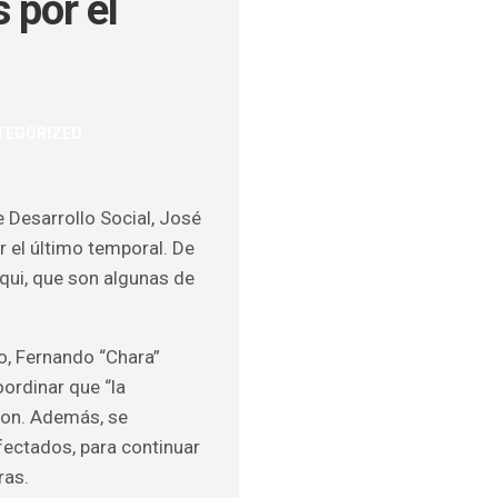
 por el
ULOS
TEGORIZED
O
e Desarrollo Social, José
r el último temporal. De
qui, que son algunas de
o, Fernando “Chara”
oordinar que “la
ron. Además, se
fectados, para continuar
ras.