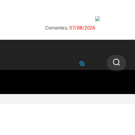
Corrientes,
07/08/2026
NEXT STORY
TelCo prepara DevCom 2025, dos
jornadas para entender el presente y