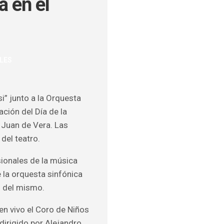
a en el
ULOS
LES
O
si” junto a la Orquesta
ción del Día de la
l Juan de Vera. Las
 del teatro.
sionales de la música
la orquesta sinfónica
s del mismo.
en vivo el Coro de Niños
dirigido por Alejandro