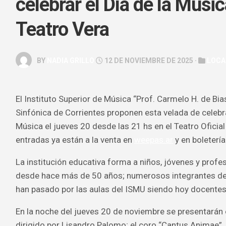
celebrar el Día de la Músic
GALERÍA
Teatro Vera
ARTE
&
ESPECTÁC
BY
NADIA GRILLO
12 DE NOVIEMBRE DE 2025 ·
LOCA
HOROSCOP
SALUD
El Instituto Superior de Música “Prof. Carmelo H. de Bia
&
BELLEZA
Sinfónica de Corrientes proponen esta velada de celebra
Música el jueves 20 desde las 21 hs en el Teatro Oficia
entradas ya están a la venta en
weepas.ar
y en boletería
La institución educativa forma a niños, jóvenes y profe
desde hace más de 50 años; numerosos integrantes de 
han pasado por las aulas del ISMU siendo hoy docente
En la noche del jueves 20 de noviembre se presentarán 
dirigido por Lisandro Palomo; el coro “Cantus Animae”, 