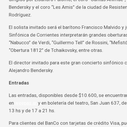
Bendersky y el coro “Les Amis” de la ciudad de Resisten
Rodríguez.
El solista invitado será el barítono Francisco Malvido y 
Sinfónica de Corrientes interpretarán grandes obertu
“Nabucco” de Verdi, “Guillermo Tell” de Rossini, “Mefistó
“Obertura 1812” de Tchaikovsky, entre otras.
El director invitado para este gran concierto sinfónico 
Alejandro Bendersky.
Entradas
Las entradas, disponibles desde $10.600, se encuentran
en
weepas.ar
y en boletería del teatro, San Juan 637, d
13 hs y de 17 a 21 hs.
Para clientes del BanCo con tarjetas de crédito Visa, p