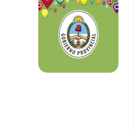
NOTICIAS DE CORRIENTES:
En
Corrientes somos tu Diario Online
con todo el contenido independiente que
buscás.