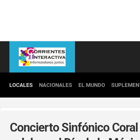
Skip
to
content
LOCALES
NACIONALES
EL MUNDO
SUPLEMEN
POLICIALE
POLÍTICA
Concierto Sinfónico Coral
DEPORTES