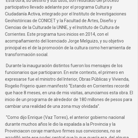
Esta obra, su destino y sus usos, son resultado del proceso
participativo llevado adelante por el programa Cultura y
Ciudadanía Activa, integrado por el Instituto de Investigaciones
Geohistóricas de CONICET y la Facultad de Artes, Diseño y
Ciencias de la Culturade la UNNE, y el Instituto de Cultura de
Corrientes. Este programa tuvo inicios en 2014, con el
acompañamiento del licenciado Jorge Melguizo, y su objetivo
principal es el de la promoción de la cultura como herramienta de
transformación social.
Durante la inauguración distintos fueron los mensajes de los
funcionarios que participaron. En este contexto, el primero en
expresarse fue el ministro del Interior, Obras Públicas y Vivienda,
Rogelio Frigerio quien manifestó “Estando en Corrientes recordé
que hace 8 meses, en una de mis visitas, anunciamos esta obra. El
inicio de un programa de alrededor de 180 millones de pesos para
cambiar una realidad de una zona muy olvidada”.
“Como dijo Enrique (Vaz Torres), el anterior gobierno nacional
durante muchos años le dio la espalada a la Provincia y la
Provinciacon coraje mantuvo firmes sus convicciones, no se
arrodilló ante ese poder central que lo que quería era, del alguna