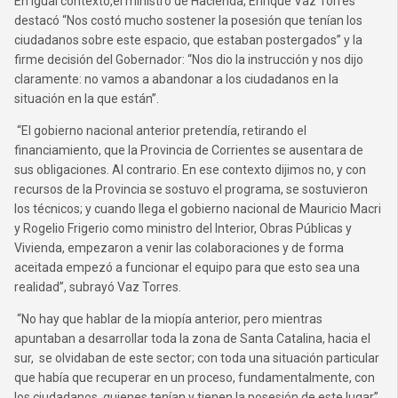
En igual contexto,el ministro de Hacienda, Enrique Vaz Torres
destacó “Nos costó mucho sostener la posesión que tenían los
ciudadanos sobre este espacio, que estaban postergados” y la
firme decisión del Gobernador: “Nos dio la instrucción y nos dijo
claramente: no vamos a abandonar a los ciudadanos en la
situación en la que están”.
“El gobierno nacional anterior pretendía, retirando el
financiamiento, que la Provincia de Corrientes se ausentara de
sus obligaciones. Al contrario. En ese contexto dijimos no, y con
recursos de la Provincia se sostuvo el programa, se sostuvieron
los técnicos; y cuando llega el gobierno nacional de Mauricio Macri
y Rogelio Frigerio como ministro del Interior, Obras Públicas y
Vivienda, empezaron a venir las colaboraciones y de forma
aceitada empezó a funcionar el equipo para que esto sea una
realidad”, subrayó Vaz Torres.
“No hay que hablar de la miopía anterior, pero mientras
apuntaban a desarrollar toda la zona de Santa Catalina, hacia el
sur, se olvidaban de este sector; con toda una situación particular
que había que recuperar en un proceso, fundamentalmente, con
los ciudadanos, quienes tenían y tienen la posesión de este lugar”,