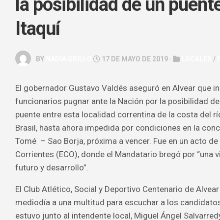
la posibilidad de un puent
GALERÍA
Itaquí
ARTE
&
ESPECTÁC
BY
NADIA GRILLO
17 DE MAYO DE 2019 ·
LOCALES
/
HOROSCOP
SALUD
El gobernador Gustavo Valdés aseguró en Alvear que ins
&
funcionarios pugnar ante la Nación por la posibilidad de
BELLEZA
puente entre esta localidad correntina de la costa del r
Brasil, hasta ahora impedida por condiciones en la con
Tomé – Sao Borja, próxima a vencer. Fue en un acto de
Corrientes (ECO), donde el Mandatario bregó por “una v
futuro y desarrollo”.
El Club Atlético, Social y Deportivo Centenario de Alvea
mediodía a una multitud para escuchar a los candidatos
estuvo junto al intendente local, Miguel Ángel Salvarredy