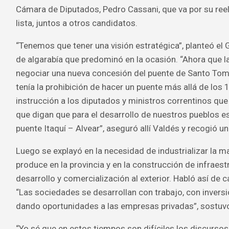
Cámara de Diputados, Pedro Cassani, que va por su re
lista, juntos a otros candidatos.
“Tenemos que tener una visión estratégica”, planteó el
de algarabía que predominó en la ocasión. “Ahora que l
negociar una nueva concesión del puente de Santo Tomé
tenía la prohibición de hacer un puente más allá de los 1
instrucción a los diputados y ministros correntinos que
que digan que para el desarrollo de nuestros pueblos es
puente Itaquí – Alvear”, aseguró allí Valdés y recogió u
Luego se explayó en la necesidad de industrializar la m
produce en la provincia y en la construcción de infraest
desarrollo y comercialización al exterior. Habló así de 
“Las sociedades se desarrollan con trabajo, con inversi
dando oportunidades a las empresas privadas”, sostuv
“Yo sé que en estos tiempos son difíciles los discursos 