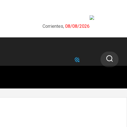
Corrientes,
08/08/2026
NEXT STORY
El gobernador Valdés instó a hacer la
“revolución del conocimiento a través