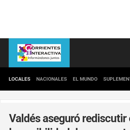
Skip
to
content
LOCALES
NACIONALES
EL MUNDO
SUPLEMEN
POLICIALE
POLÍTICA
Valdés aseguró rediscutir
DEPORTES