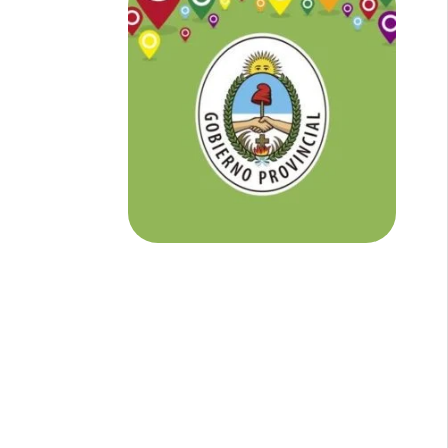
NOTICIAS DE CORRIENTES:
En
Corrientes somos tu Diario Online
con todo el contenido independiente que
buscás.