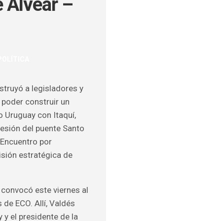
e Alvear –
ULOS
POLÍTICA
O
truyó a legisladores y
 poder construir un
ío Uruguay con Itaquí,
cesión del puente Santo
 Encuentro por
isión estratégica de
r convocó este viernes al
 de ECO. Allí, Valdés
 y el presidente de la